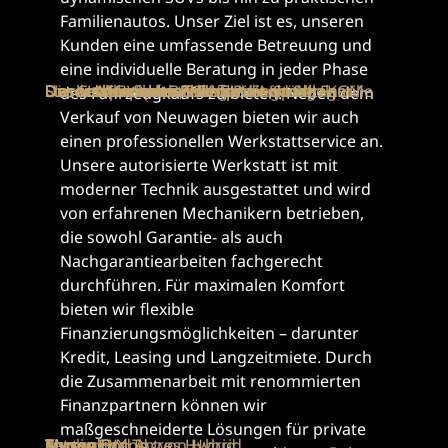
Familienautos. Unser Ziel ist es, unseren
Kunden eine umfassende Betreuung und
eine individuelle Beratung in jeder Phase
Unser kompaktes SUV für die Stadt
Unser Allrounder-SUV für die ganze Familie
Für die spontanen Abenteuer im Alltag
Unser voll-elektrisches SUV
Das SUV-Coupé mit Eleganz und Stil
Der erste vollelektrische Pick-Up von KGM
Der authentische Pick-up
Der authentische Pick-up
Starkes SUV mit 3,5 Tonnen Anhängelast
des Fahrzeugkaufs zu bieten. Neben dem
Verkauf von Neuwagen bieten wir auch
einen professionellen Werkstattservice an.
Unsere autorisierte Werkstatt ist mit
moderner Technik ausgestattet und wird
von erfahrenen Mechanikern betrieben,
die sowohl Garantie- als auch
Nachgarantiearbeiten fachgerecht
durchführen. Für maximalen Komfort
bieten wir flexible
Finanzierungsmöglichkeiten – darunter
Kredit, Leasing und Langzeitmiete. Durch
die Zusammenarbeit mit renommierten
Finanzpartnern können wir
maßgeschneiderte Lösungen für private
Tivoli
Korando
Torres und Torres Hybrid
Torres EVX
Actyon und Actyon Hybrid
Musso EV
Musso
Musso Grand
Rexton